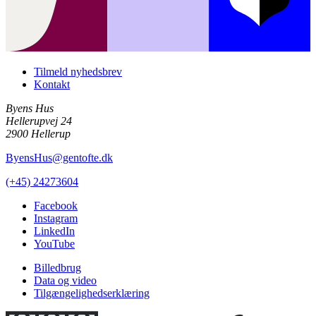
Tilmeld nyhedsbrev
Kontakt
Byens Hus
Hellerupvej 24
2900 Hellerup
ByensHus@gentofte.dk
(+45) 24273604
Facebook
Instagram
LinkedIn
YouTube
Billedbrug
Data og video
Tilgængelighedserklæring