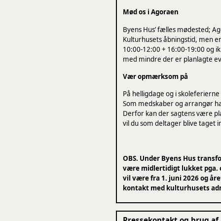
Mød os i Agoraen
Byens Hus’ fælles mødested; Ag
Kulturhusets åbningstid, men 
10:00-12:00 + 16:00-19:00 og ikk
med mindre der er planlagte even
Vær opmærksom på
På helligdage og i skoleferierne
Som medskaber og arrangør har
Derfor kan der sagtens være pla
vil du som deltager blive taget
OBS. Under Byens Hus transfo
være midlertidigt lukket pga.
vil være fra 1. juni 2026 og å
kontakt med kulturhusets admi
Pressekontakt og brug af 