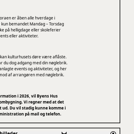
oraen er åben alle hverdage i
er kun bemandet Mandag – Torsdag
e på helligdage eller skoleferier
ts eller aktiviteter.
 kan kulturhusets døre være aflåste.
 du dog adgang med din nøglebrik.
nlagte events og aktiviteter, og her
 imod af arrangøren med nøglebrik.
rmation i 2026, vil Byens Hus
 ombygning. Vi regner med at det
ret ud. Du vil stadig kunne komme i
nistration på mail og telefon.
billeder