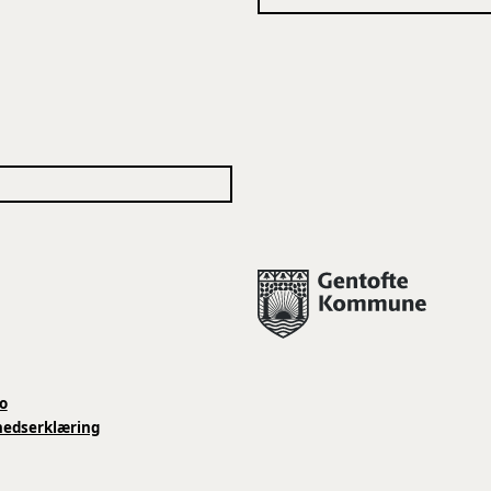
o
hedserklæring