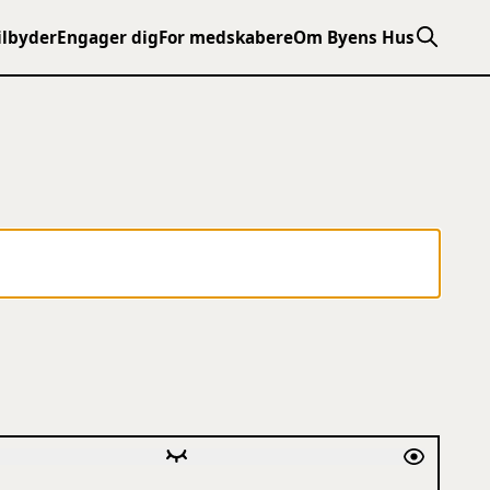
ilbyder
Engager dig
For medskabere
Om Byens Hus