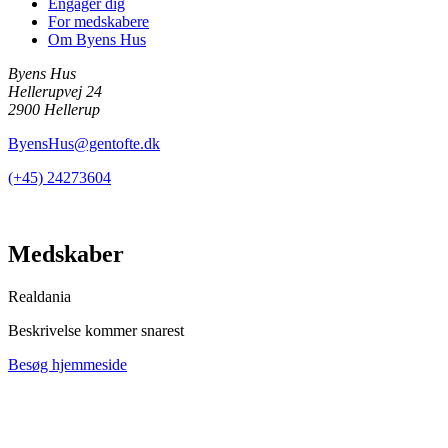
Engager dig
For medskabere
Om Byens Hus
Byens Hus
Hellerupvej 24
2900 Hellerup
ByensHus@gentofte.dk
(+45) 24273604
Medskaber
Realdania
Beskrivelse kommer snarest
Besøg hjemmeside