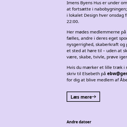
Imens Byens Hus er under omby
at fortsætte i nabobygningen;
i lokalet Design hver onsdag f
22:00.
Her mødes medlemmerne på k
fælles, andre i deres eget spo
nysgerrighed, skaberkraft og pl
et sted at høre til – uden at s
være, skabe, tvivle, prøve ige
Hvis du mærker et lille træk i 
skriv til Elsebeth på
ebw@gen
for dig at blive medlem af Åb
Læs mere
Andre datoer