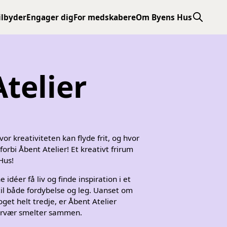
ilbyder
Engager dig
For medskabere
Om Byens Hus
telier
vor kreativiteten kan flyde frit, og hvor
orbi Åbent Atelier! Et kreativt frirum
Hus!
 idéer få liv og finde inspiration i et
 til både fordybelse og leg. Uanset om
noget helt tredje, er Åbent Atelier
nærvær smelter sammen.