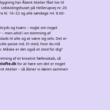
gning har Åbent Atelier fået lov til
 Udskolingshuset på Hellerupvej nr. 20
ra kl. 16–22 og alle søndage ml. 8.00-
ryds og tværs – nogle om noget
r – men altid i en stemning af
ads til alle og at være sig selv. Det er
kulle passe ind. Et sted, hvor du må
n. Måske er det også et sted for dig?
retning af et kreativt fællesskab, så
tofte.dk
for at høre om det er noget
ent Atelier – så åbner vi døren sammen