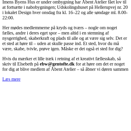
Imens Byens Hus er under ombygning har Åbent Atelier fået lov til
at fortsætte i nabobygningen; Udskolingshuset på Hellerupvej nr. 20
i lokalet Design hver onsdag fra kl. 16–22 og alle søndage ml. 8.00-
22:00.
Her mødes medlemmerne på kryds og tværs – nogle om noget
fælles, andre i deres eget spor – men altid i en stemning af
nysgerrighed, skaberkraft og plads til alle og at være sig selv. Det er
et sted at høre til – uden at skulle passe ind. Et sted, hvor du må
være, skabe, tvivle, prøve igen. Måske er det også et sted for dig?
Hvis du mærker et lille træk i retning af et kreativt fællesskab, så
skriv til Elsebeth på
ebw@gentofte.dk
for at høre om det er noget
for dig at blive medlem af Åbent Atelier – så åbner vi døren sammen
Læs mere