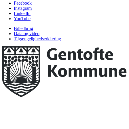
Facebook
Instagram
LinkedIn
YouTube
Billedbrug
Data og video
Tilgængelighedserklæring