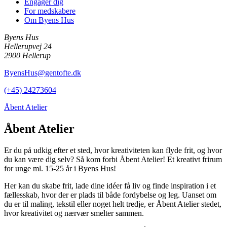
Engager dig
For medskabere
Om Byens Hus
Byens Hus
Hellerupvej 24
2900 Hellerup
ByensHus@gentofte.dk
(+45) 24273604
Åbent Atelier
Åbent Atelier
Er du på udkig efter et sted, hvor kreativiteten kan flyde frit, og hvor
du kan være dig selv? Så kom forbi Åbent Atelier! Et kreativt frirum
for unge ml. 15-25 år i Byens Hus!
Her kan du skabe frit, lade dine idéer få liv og finde inspiration i et
fællesskab, hvor der er plads til både fordybelse og leg. Uanset om
du er til maling, tekstil eller noget helt tredje, er Åbent Atelier stedet,
hvor kreativitet og nærvær smelter sammen.