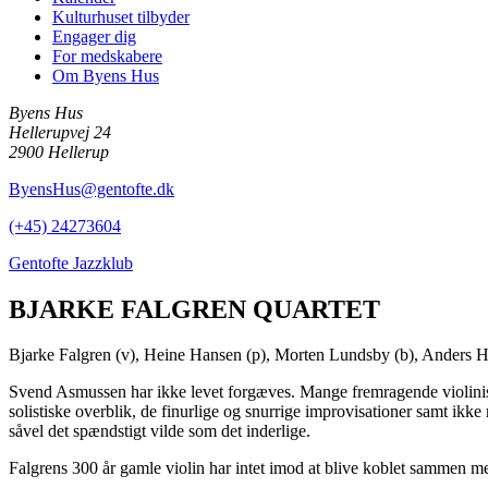
Kulturhuset tilbyder
Engager dig
For medskabere
Om Byens Hus
Byens Hus
Hellerupvej 24
2900 Hellerup
ByensHus@gentofte.dk
(+45) 24273604
Gentofte Jazzklub
BJARKE FALGREN QUARTET
Bjarke Falgren (v), Heine Hansen (p), Morten Lundsby (b), Anders H
Svend Asmussen har ikke levet forgæves. Mange fremragende violinister 
solistiske overblik, de finurlige og snurrige improvisationer samt ikke
såvel det spændstigt vilde som det inderlige.
Falgrens 300 år gamle violin har intet imod at blive koblet sammen m