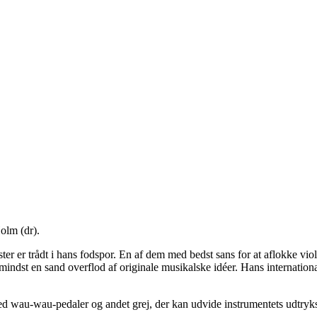
olm (dr).
er trådt i hans fodspor. En af dem med bedst sans for at aflokke violin
 mindst en sand overflod af originale musikalske idéer. Hans internationa
ed wau-wau-pedaler og andet grej, der kan udvide instrumentets udtryk