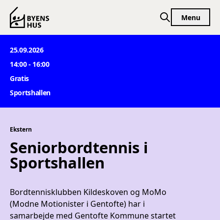
Spring til indhold
Menu
25.09.2026
14:00 - 16:00
Gratis
Sportshallen
Ekstern
Seniorbordtennis i
Sportshallen
Bordtennisklubben Kildeskoven og MoMo
(Modne Motionister i Gentofte) har i
samarbejde med Gentofte Kommune startet