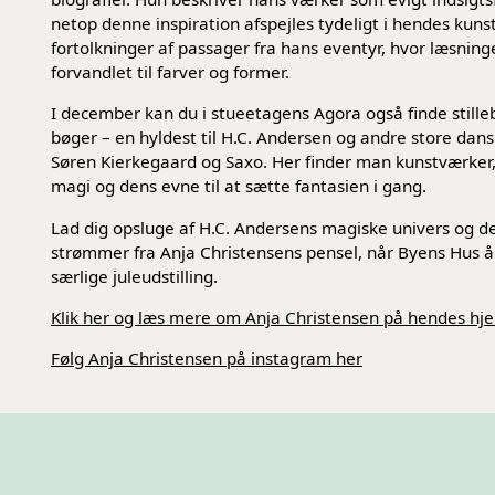
netop denne inspiration afspejles tydeligt i hendes kunst
fortolkninger af passager fra hans eventyr, hvor læsninge
forvandlet til farver og former.
I december kan du i stueetagens Agora også finde stille
bøger – en hyldest til H.C. Andersen og andre store dan
Søren Kierkegaard og Saxo. Her finder man kunstværker,
magi og dens evne til at sætte fantasien i gang.
Lad dig opsluge af H.C. Andersens magiske univers og d
strømmer fra Anja Christensens pensel, når Byens Hus 
særlige juleudstilling.
Klik her og læs mere om Anja Christensen på hendes h
Følg Anja Christensen på instagram her