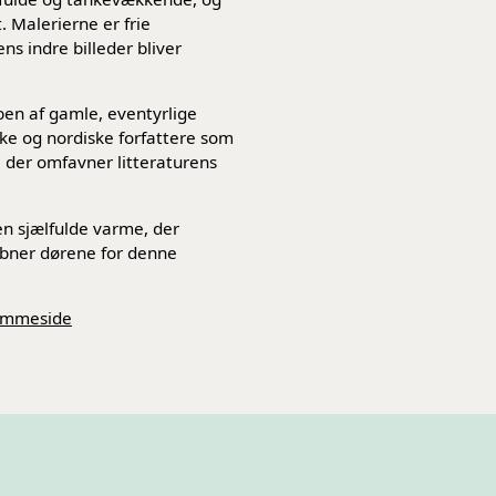
. Malerierne er frie
ns indre billeder bliver
ben af gamle, eventyrlige
ske og nordiske forfattere som
 der omfavner litteraturens
en sjælfulde varme, der
åbner dørene for denne
jemmeside