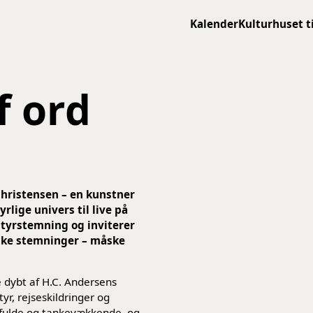
Kalender
Kulturhuset t
f ord
Christensen – en kunstner
lige univers til live på
ntyrstemning og inviterer
iske stemninger – måske
e dybt af H.C. Andersens
r, rejseskildringer og
tsfulde og tankevækkende, og