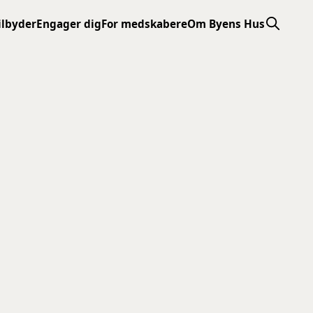
ilbyder
Engager dig
For medskabere
Om Byens Hus