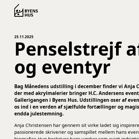
Spring til indhold
25.11.2025
Penselstrejf a
og eventyr
Bag Månedens udstilling i december finder vi Anja 
der med akrylmalerier bringer H.C. Andersens eventyr
Gallerigangen i Byens Hus. Udstillingen oser af eve
os ind i en verden af sjælfulde fortællinger og mag
endda julestemning.
Anja Christensen har gennem sit virke ladet sig inspirer
passionerede skriverier og samspillet mellem hans eventy
biografier. Hun beskriver hans værker som evigt indsig