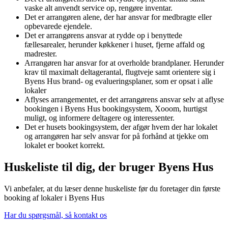
vaske alt anvendt service op, rengøre inventar.
Det er arrangøren alene, der har ansvar for medbragte eller
opbevarede ejendele.
Det er arrangørens ansvar at rydde op i benyttede
fællesarealer, herunder køkkener i huset, fjerne affald og
madrester.
Arrangøren har ansvar for at overholde brandplaner. Herunder
krav til maximalt deltagerantal, flugtveje samt orientere sig i
Byens Hus brand- og evalueringsplaner, som er opsat i alle
lokaler
Aflyses arrangementet, er det arrangørens ansvar selv at aflyse
bookingen i Byens Hus bookingsystem, Xooom, hurtigst
muligt, og informere deltagere og interessenter.
Det er husets bookingsystem, der afgør hvem der har lokalet
og arrangøren har selv ansvar for på forhånd at tjekke om
lokalet er booket korrekt.
Huskeliste til dig, der bruger Byens Hus
Vi anbefaler, at du læser denne huskeliste før du foretager din første
booking af lokaler i Byens Hus
Har du spørgsmål, så kontakt os