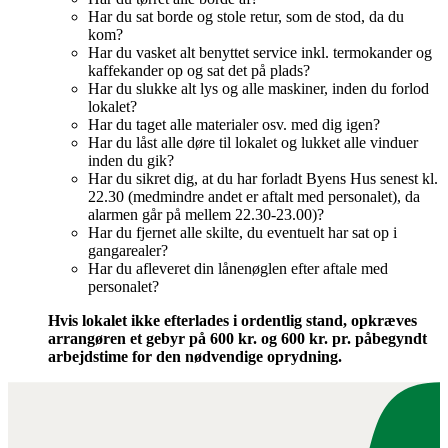
Har du sat borde og stole retur, som de stod, da du
kom?
Har du vasket alt benyttet service inkl. termokander og
kaffekander op og sat det på plads?
Har du slukke alt lys og alle maskiner, inden du forlod
lokalet?
Har du taget alle materialer osv. med dig igen?
Har du låst alle døre til lokalet og lukket alle vinduer
inden du gik?
Har du sikret dig, at du har forladt Byens Hus senest kl.
22.30 (medmindre andet er aftalt med personalet), da
alarmen går på mellem 22.30-23.00)?
Har du fjernet alle skilte, du eventuelt har sat op i
gangarealer?
Har du afleveret din lånenøglen efter aftale med
personalet?
Hvis lokalet ikke efterlades i ordentlig stand, opkræves
arrangøren et gebyr på 600 kr. og 600 kr. pr. påbegyndt
arbejdstime for den nødvendige oprydning.