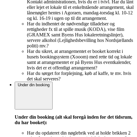
Kontakt administrationen, hvis du er i tvivl. Har du lånt
eller lejet et lokale til et enkeltstående arrangement, skal
lånenøgler hentes i Agoraen, mandag-torsdag kl. 10-12
og kl. 16-19 i ugen op til dit arrangement.
Har du indhentet de nødvendige tilladelser og
rettigheder fx til at spille musik (KODA), vise film
(GRAMEX samt Byens Hus lokaleretningslinjer),
servere alkohol (Lejlighedsbevilling hos Nordsjællands
politi) mv.?
Har du sikret, at arrangementet er booket korrekt i
husets bookingsystem (Xooom) med rette tid og lokale
samt at arrangementet er på Byens Hus eventkalender,
hvis det er et offentligt arrangement?
Har du sørget for forplejning, køb af kaffe, te mv. hvis
det skal serveres?
Under din booking
Under din booking (alt skal foregå inden for det tidsrum,
du har booket):
Har du opdateret din nøglebrik ved at holde brikken 2