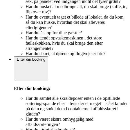
sek. på panelet ved indgangen indtil det lyser grønt?
Har du husket at medbringe alt, du skal bruge (kaffe, te,
flip over mv)?
Har du eventuelt taget et billede af lokalet, da du kom,
så du kan huske, hvordan det skal afleveres
efterfølgende?
Har du låst op for dine gæster?
Har du tændt opvaskemaskinen i det store
fælleskøkken, hvis du skal bruge den efter
arrangementet?
Har du sikret, at dørene og flugtveje er frie?
Efter din booking
Efter din booking:
Har du samlet alle skraldeposer enten i de opstillede
sorteringsspande eller – hvis der er meget – slået knuder
på dem og smidt dem i containerne i affaldsskuret i
gården?
Har du været ekstra omhyggelig med
affaldssorteringen?
Har du tørret alle borde af?