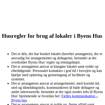
Husregler for brug af lokaler i Byens Hus
Det er dén, der har booket lokalet (herefter arrangøren), der er
ansvarlig for arrangementet og deltagerne, herunder at det
overholder Byens Hus’ regler og retningslinjer.
Det er arrangørens ansvar at klargøre lokalet samt rydde op
efterfølgende. Personalet kontaktes i god tid i forvejen og kan
hjælpe med oplæring og gennemgang af faciliteter og
systemer.
Det er arrangørens ansvar at arrangementet, med korrekt tid,
sted og tilmeldingsinfo, kommunikeres til både deltagere og
andre interesserede, herunder at der også sendes info til Byens
Hus’ hjemmeside se hvordan her:
Fælles kommunikation –
Byens hus
.
Det er arrangørens ansvar at rydde op, fjerne affald samt